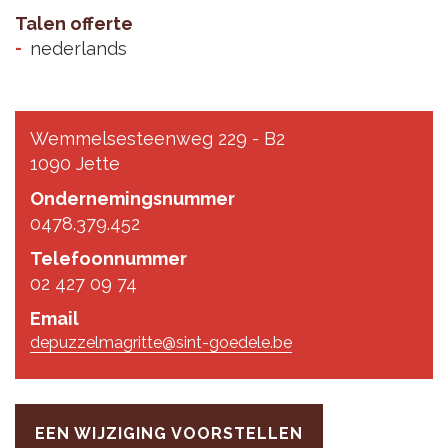
Talen offerte
nederlands
Wemmelsesteenweg 229 - B2
1090 Jette
Ondernemingsnummer
0478.379.452
Telefoonnummer
02 427 09 74
Email
depuzzelmagritte@sint-goedele.be
EEN WIJZIGING VOORSTELLEN