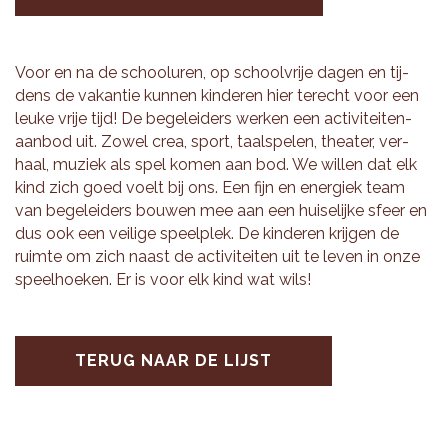
Voor en na de school­uren, op school­vrije dagen en tij­
dens de va­kan­tie kun­nen kin­de­ren hier te­recht voor een
leuke vrije tijd! De be­ge­lei­ders wer­ken een ac­ti­vi­tei­ten­
aan­bod uit. Zowel crea, sport, taal­spe­len, the­a­ter, ver­
haal, mu­ziek als spel komen aan bod. We wil­len dat elk
kind zich goed voelt bij ons. Een fijn en ener­giek team
van be­ge­lei­ders bou­wen mee aan een hui­se­lij­ke sfeer en
dus ook een vei­li­ge speel­plek. De kin­de­ren krij­gen de
ruim­te om zich naast de ac­ti­vi­tei­ten uit te leven in onze
speel­hoe­ken. Er is voor elk kind wat wils!
TERUG NAAR DE LIJST