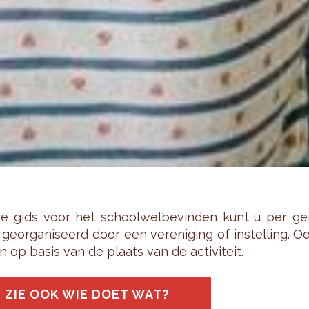
e gids voor het school­wel­be­vin­den kunt u per ge­m
ge­or­ga­ni­seerd door een ver­e­ni­ging of in­stel­ling.
n op basis van de plaats van de ac­ti­vi­teit.
ZIE OOK WIE DOET WAT?