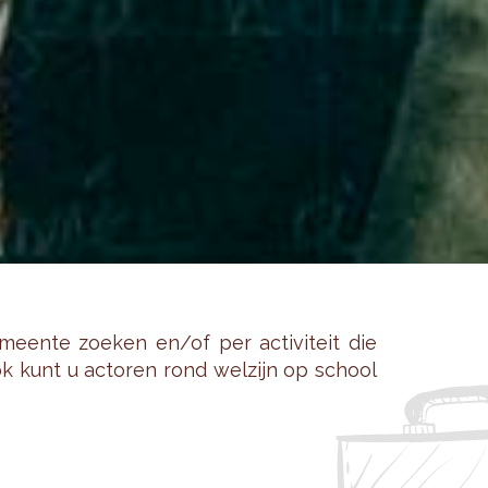
een­te zoe­ken en/of per ac­ti­vi­teit die
 Ook kunt u ac­to­ren rond wel­zijn op school