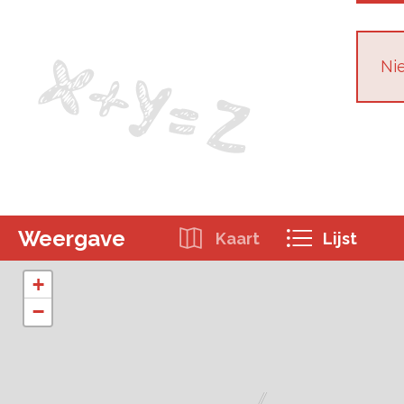
Nie
Weergave
Kaart
Lijst
+
−