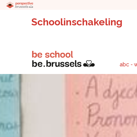
Schoolinschakeling
abc - 