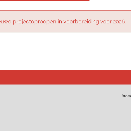
u­we pro­jec­top­roe­pen in voor­be­rei­ding voor 2026.