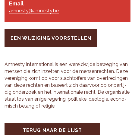
Email
amnesty@amnesty.be
EEN WIJZIGING VOORSTELLEN
Am­ne­sty In­ter­na­ti­o­nal is een we­reld­wij­de be­we­ging van
men­sen die zich in­zet­ten voor de men­sen­rech­ten. Deze
ver­e­ni­ging komt op voor slacht­of­fers van over­tre­din­gen
van deze rech­ten en ba­seert zich daar­voor op on­par­tij­
dig on­der­zoek en het in­ter­na­ti­o­na­le recht. De or­ga­ni­sa­tie
staat los van enige re­ge­ring, po­li­tie­ke ide­o­lo­gie, eco­no­
misch be­lang of re­li­gie.
TERUG NAAR DE LIJST