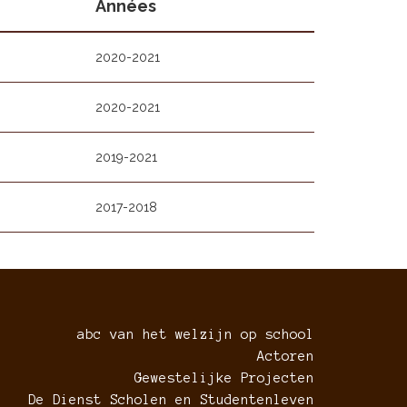
Années
2020-2021
2020-2021
2019-2021
2017-2018
abc van het welzijn op school
Actoren
Gewestelijke Projecten
De Dienst Scholen en Studentenleven