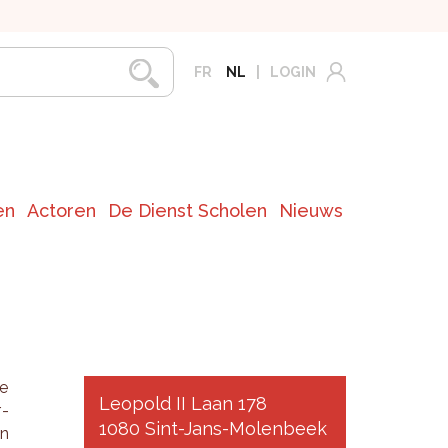
FR
NL
LOGIN
en
Actoren
De Dienst Scholen
Nieuws
ge
Leopold II Laan 178
r­
1080 Sint-Jans-Molenbeek
in