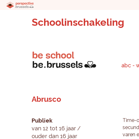
Schoolinschakeling
abc - 
Abrusco
Publiek
Time-out
se­cun­
van 12 tot 16 jaar
va­ren 
ouder dan 16 jaar