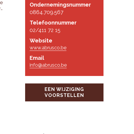
de
Ondernemingsnummer
f­
0864.709.567
Telefoonnummer
02/411 72 15
Website
www.abrusco.be
Email
info@abrusco.be
EEN WIJZIGING
VOORSTELLEN