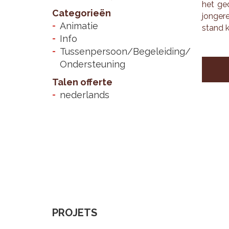
het ge­
Categorieën
jon­ge­r
Animatie
stand k
Info
Tussenpersoon/Begeleiding/
Ondersteuning
Talen offerte
nederlands
PROJETS