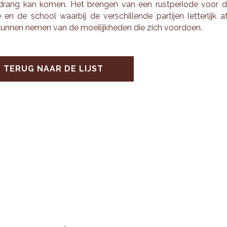
drang kan komen. Het bren­gen van een rust­pe­ri­o­de voor 
e en de school waar­bij de ver­schil­len­de par­tij­en let­ter­lijk a
un­nen nemen van de moei­lijk­he­den die zich voor­doen.
TERUG NAAR DE LIJST