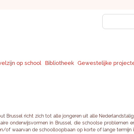
welzijn op school
Bibliotheek
Gewestelijke project
 Brus­sel richt zich tot alle jon­ge­ren uit alle Ne­der­lands­ta­li­
dai­re on­der­wijs­vor­men in Brus­sel, die school­se pro­ble­men e
en/of waar­van de school­loop­baan op korte of lange ter­mijn 