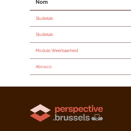
Nom
Studielab
Studielab
Module Weerbaarheid
Abrusco