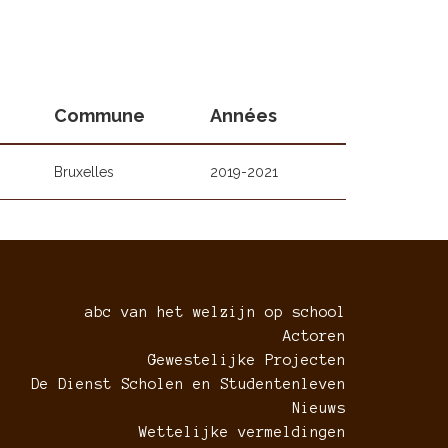
Commune
Années
Bruxelles
2019-2021
abc van het welzijn op school
Actoren
Gewestelijke Projecten
De Dienst Scholen en Studentenleven
Nieuws
Wettelijke vermeldingen