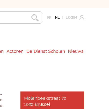
FR
NL
LOGIN
en
Actoren
De Dienst Scholen
Nieuws
 -
Molenbeekstraat 72
de
1020 Brussel
ie