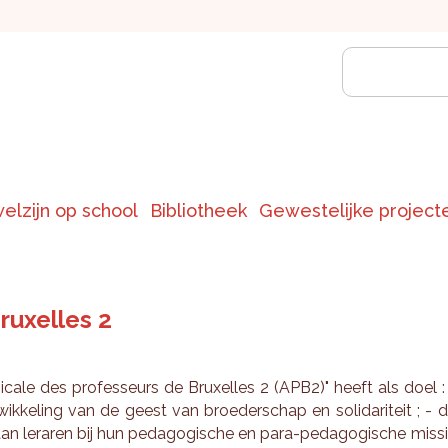
welzijn op school
Bibliotheek
Gewestelijke project
ruxelles 2
­ca­le des pro­fes­seurs de Bruxel­les 2 (APB2)" heeft als doel :
ik­ke­ling van de geest van broe­der­schap en so­li­da­ri­teit ; - 
n le­ra­ren bij hun pe­da­go­gi­sche en para-pe­da­go­gi­sche mis­s