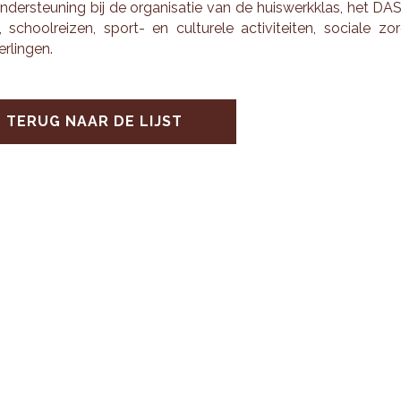
n­der­steu­ning bij de or­ga­ni­sa­tie van de huis­werk­klas, het DA
, school­rei­zen, sport- en cul­tu­re­le ac­ti­vi­tei­ten, so­ci­a­le zo
r­lin­gen.
TERUG NAAR DE LIJST