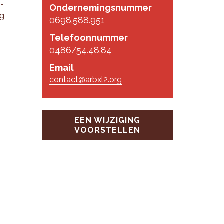
S-
Ondernemingsnummer
rg
0698.588.951
Telefoonnummer
0486/54.48.84
Email
contact@arbxl2.org
EEN WIJZIGING
VOORSTELLEN