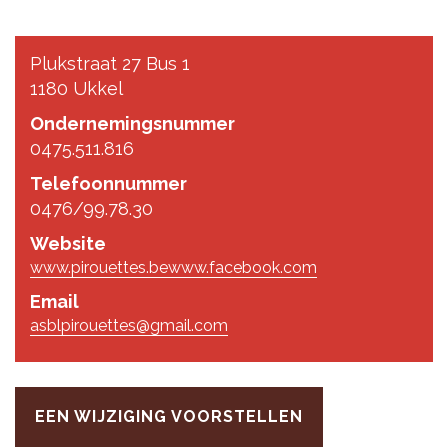
Plukstraat 27 Bus 1
1180 Ukkel
Ondernemingsnummer
0475.511.816
Telefoonnummer
0476/99.78.30
Website
www.pirouettes.be
www.facebook.com
Email
asblpirouettes@gmail.com
EEN WIJZIGING VOORSTELLEN