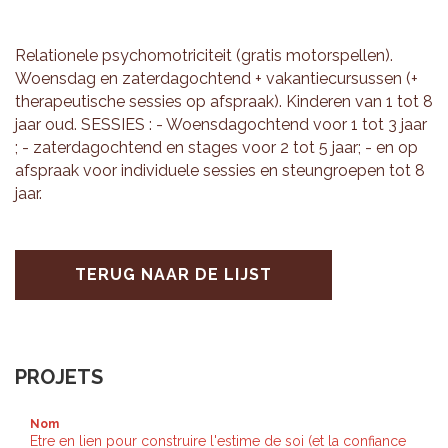
Re­la­ti­o­ne­le psy­cho­motri­ci­teit (gra­tis mo­tor­spel­len).
Woens­dag en za­ter­dag­och­tend + va­kan­tie­cur­sus­sen (+
the­ra­peu­ti­sche ses­sies op af­spraak). Kin­de­ren van 1 tot 8
jaar oud. SES­SIES : - Woens­dag­och­tend voor 1 tot 3 jaar
; - za­ter­dag­och­tend en sta­ges voor 2 tot 5 jaar; - en op
af­spraak voor in­di­vi­du­e­le ses­sies en steun­groe­pen tot 8
jaar.
TERUG NAAR DE LIJST
PROJETS
Nom
Etre en lien pour construire l'estime de soi (et la confiance