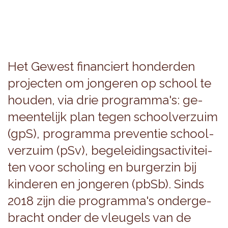
Het Ge­west fi­nan­ciert hon­der­den
pro­jec­ten om jon­ge­ren op school te
hou­den, via drie pro­gram­ma's: ge­
meen­te­lijk plan tegen school­ver­zuim
(gpS), pro­gram­ma pre­ven­tie school­
ver­zuim (pSv), be­ge­lei­dings­ac­ti­vi­tei­
ten voor scho­ling en bur­ger­zin bij
kin­de­ren en jon­ge­ren (pbSb). Sinds
2018 zijn die pro­gram­ma's on­der­ge­
bracht onder de vleu­gels van de