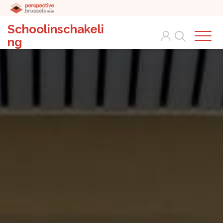
Schoolinschakeli
Search
ng