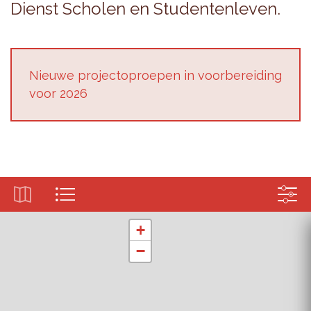
Dienst Scho­len en Stu­den­ten­le­ven.
Nieu­we pro­jec­top­roe­pen in voor­be­rei­ding
voor 2026
+
−