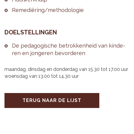
Re­me­diëring/me­tho­do­lo­gie
DOEL­STEL­LIN­GEN
De pe­da­go­gi­sche be­trok­ken­heid van kin­de­
ren en jon­ge­ren be­vor­de­ren
maandag, dinsdag en donderdag van 15.30 tot 17.00 uur
woensdag van 13.00 tot 14.30 uur
TERUG NAAR DE LIJST