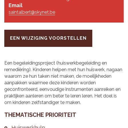
Email
saintalbert@skynet.be
EEN WIJZIGING VOORSTELLEN
Een begeleidingsproject (huiswerkbegeleiding en
remediëring). Kinderen helpen met hun huiswerk, nagaan
waarom ze hun taken niet maken, de moeilijkheden
aanpakken waarmee deze kinderen worden
geconfronteerd, eenvoudige instrumenten aanreiken en
praktijken aanleren om beter te leren leren. Het doel is
om kinderen zelfstandiger te maken.
THE­MA­TI­SCHE PRI­O­RI­TEIT
Huis­werk­hulp