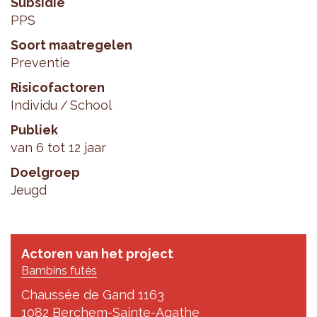
Subsidie
PPS
Soort maatregelen
Preventie
Risicofactoren
Individu
School
Publiek
van 6 tot 12 jaar
Doelgroep
Jeugd
Actoren van het project
Bambins futés
Chaussée de Gand 1163
1082 Berchem-Sainte-Agathe