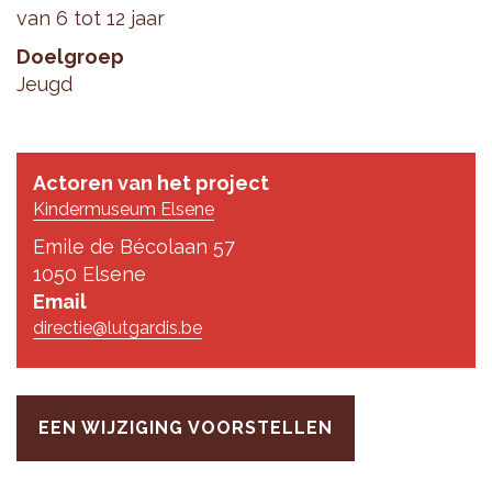
van 6 tot 12 jaar
Doelgroep
Jeugd
Actoren van het project
Kindermuseum Elsene
Emile de Bécolaan 57
1050 Elsene
Email
directie@lutgardis.be
EEN WIJZIGING VOORSTELLEN