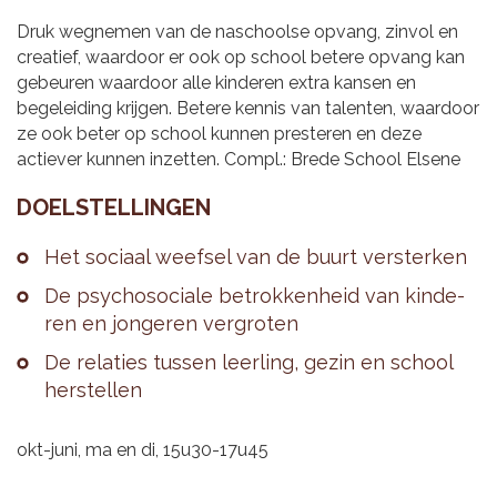
Druk wegnemen van de naschoolse opvang, zinvol en
creatief, waardoor er ook op school betere opvang kan
gebeuren waardoor alle kinderen extra kansen en
begeleiding krijgen. Betere kennis van talenten, waardoor
ze ook beter op school kunnen presteren en deze
actiever kunnen inzetten. Compl.: Brede School Elsene
DOEL­STEL­LIN­GEN
Het so­ci­aal weef­sel van de buurt ver­ster­ken
De psy­cho­so­ci­a­le be­trok­ken­heid van kin­de­
ren en jon­ge­ren ver­gro­ten
De re­la­ties tus­sen leer­ling, gezin en school
her­stel­len
okt-juni, ma en di, 15u30-17u45