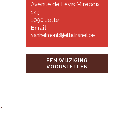
Avenue de Levis Mirepoix
129
1090 Jette
Email
vanhelmont@jette.irisnet.be
EEN WIJZIGING
VOORSTELLEN
n­