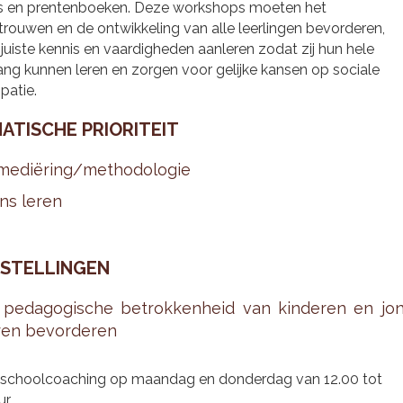
s en prentenboeken. Deze workshops moeten het
trouwen en de ontwikkeling van alle leerlingen bevorderen,
juiste kennis en vaardigheden aanleren zodat zij hun hele
ang kunnen leren en zorgen voor gelijke kansen op sociale
patie.
A­TI­SCHE PRI­O­RI­TEIT
me­diëring/me­tho­do­lo­gie
ns leren
STEL­LIN­GEN
pe­da­go­gi­sche be­trok­ken­heid van kin­de­ren en jo
ren be­vor­de­ren
 schoolcoaching op maandag en donderdag van 12.00 tot
ur