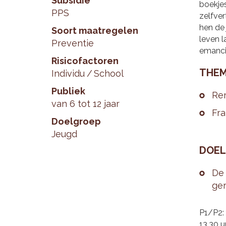
Subsidie
boekje
PPS
zelfver
hen de 
Soort maatregelen
leven l
Preventie
emanci
Risicofactoren
THE­M
Individu
School
Publiek
Re­
van 6 tot 12 jaar
Fra
Doelgroep
Jeugd
DOEL­
De 
ge­
P1/P2:
13.30 u