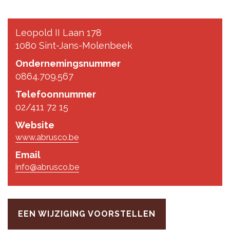
Leopold II Laan 178
1080 Sint-Jans-Molenbeek
Ondernemingsnummer
0864.709.567
Telefoonnummer
02/411 72 15
Website
www.abrusco.be
Email
info@abrusco.be
EEN WIJZIGING VOORSTELLEN