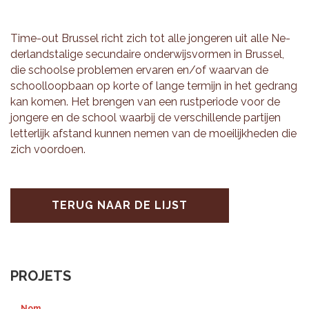
Time-out Brus­sel richt zich tot alle jon­ge­ren uit alle Ne­
der­lands­ta­li­ge se­cun­dai­re on­der­wijs­vor­men in Brus­sel,
die school­se pro­ble­men er­va­ren en/of waar­van de
school­loop­baan op korte of lange ter­mijn in het ge­drang
kan komen. Het bren­gen van een rust­pe­ri­o­de voor de
jon­ge­re en de school waar­bij de ver­schil­len­de par­tij­en
let­ter­lijk af­stand kun­nen nemen van de moei­lijk­he­den die
zich voor­doen.
TERUG NAAR DE LIJST
PROJETS
Nom