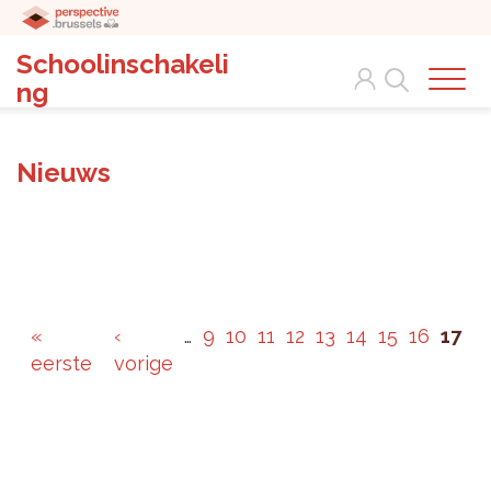
Schoolinschakeli
Search
ng
Nieuws
«
‹
…
9
10
11
12
13
14
15
16
17
eerste
vorige