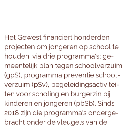
Het Ge­west fi­nan­ciert hon­der­den
pro­jec­ten om jon­ge­ren op school te
hou­den, via drie pro­gram­ma's: ge­
meen­te­lijk plan tegen school­ver­zuim
(gpS), pro­gram­ma pre­ven­tie school­
ver­zuim (pSv), be­ge­lei­dings­ac­ti­vi­tei­
ten voor scho­ling en bur­ger­zin bij
kin­de­ren en jon­ge­ren (pbSb). Sinds
2018 zijn die pro­gram­ma's on­der­ge­
bracht onder de vleu­gels van de