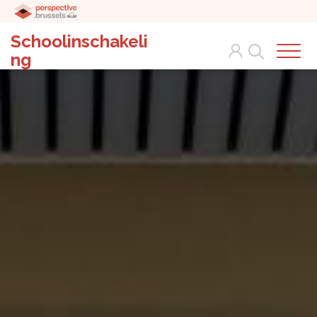
Schoolinschakeli
Search
ng