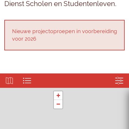
Dienst Scho­len en Stu­den­ten­le­ven.
Nieu­we pro­jec­top­roe­pen in voor­be­rei­ding
voor 2026
+
−