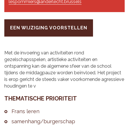
lespommiers@anderlecht.brussels
EEN WIJZIGING VOORSTELLEN
Met de invoering van activiteiten rond
gezelschapsspelen, artistieke activiteiten en
ontspanning kan de algemene sfeer van de school
tijdens de middagpauze worden beïnvloed. Het project
is erop gericht de steeds vaker voorkomende agressieve
houdingen te v
THE­MA­TI­SCHE PRI­O­RI­TEIT
Frans leren
sa­men­hang/bur­ger­schap