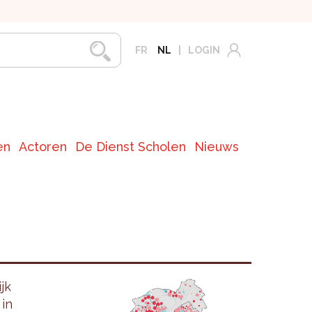
FR
NL
LOGIN
en
Actoren
De Dienst Scholen
Nieuws
jk
in