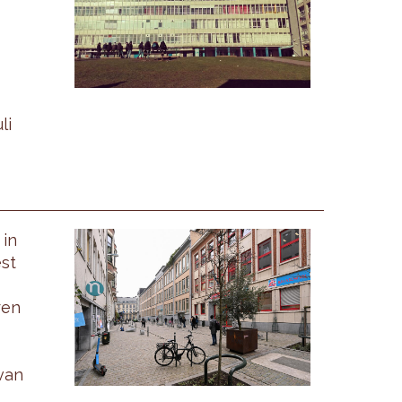
li
 in
st
ren
van