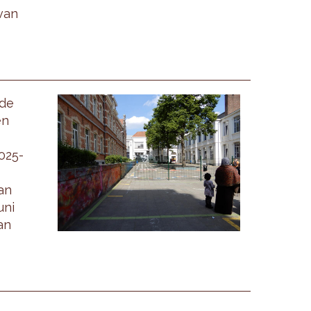
van
 de
en
025-
an
uni
an