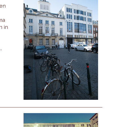
 en
ma
n in
.