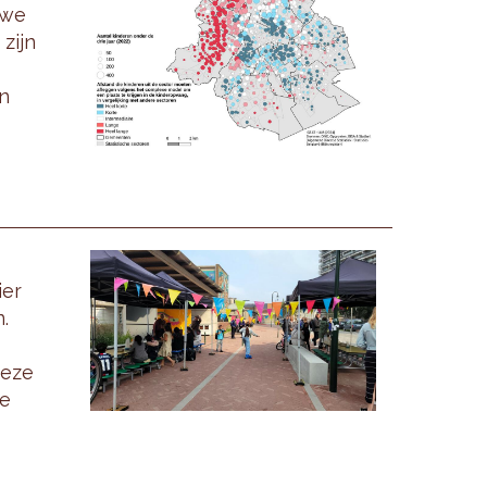
uwe
 zijn
n
ier
.
Deze
de