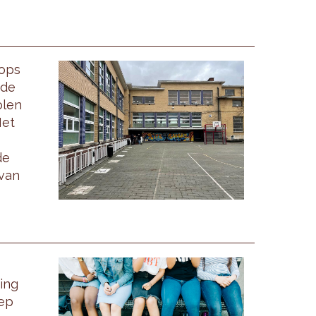
hops
 de
olen
Met
de
 van
ing
ep