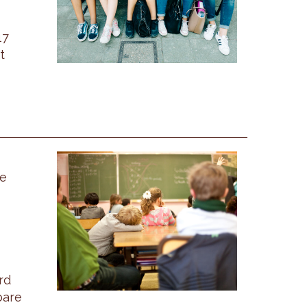
17
t
te
rd
bare