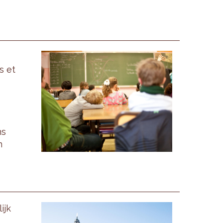
s et
ns
n
ijk