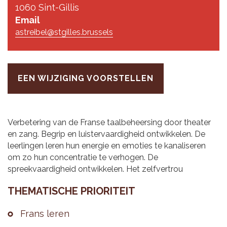
1060 Sint-Gillis
Email
astreibel@stgilles.brussels
EEN WIJZIGING VOORSTELLEN
Verbetering van de Franse taalbeheersing door theater
en zang. Begrip en luistervaardigheid ontwikkelen. De
leerlingen leren hun energie en emoties te kanaliseren
om zo hun concentratie te verhogen. De
spreekvaardigheid ontwikkelen. Het zelfvertrou
THE­MA­TI­SCHE PRI­O­RI­TEIT
Frans leren