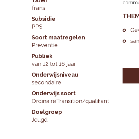
Talen
communi
frans
THE­M
Subsidie
PPS
Ge­
Soort maatregelen
sa­
Preventie
Publiek
van 12 tot 16 jaar
Onderwijsniveau
secondaire
Onderwijs soort
Ordinaire
Transition/qualifiant
Doelgroep
Jeugd