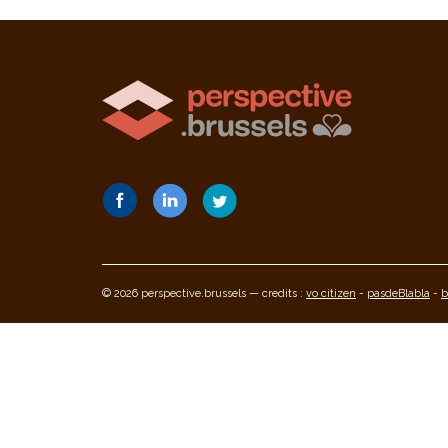
© 2026 perspective.brussels — credits :
vo citizen
-
pasdeBlabla
-
b