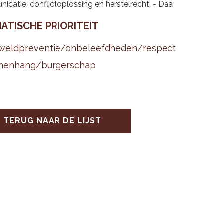
catie, conflictoplossing en herstelrecht. - Daa
A­TI­SCHE PRI­O­RI­TEIT
weld­pre­ven­tie/on­be­leefd­he­den/res­pect
men­hang/bur­ger­schap
TERUG NAAR DE LIJST