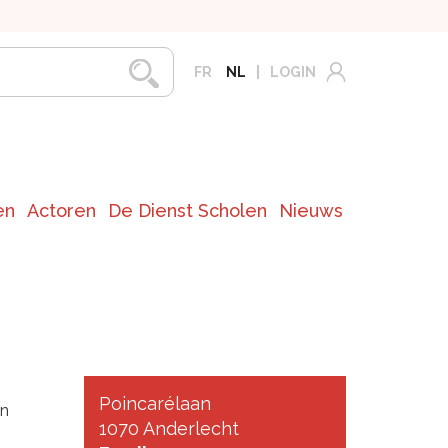
FR
NL
LOGIN
en
Actoren
De Dienst Scholen
Nieuws
Poincarélaan
an
1070 Anderlecht