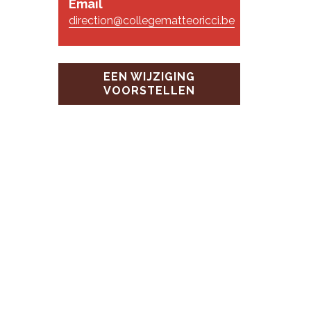
Email
direction@collegematteoricci.be
EEN WIJZIGING
VOORSTELLEN