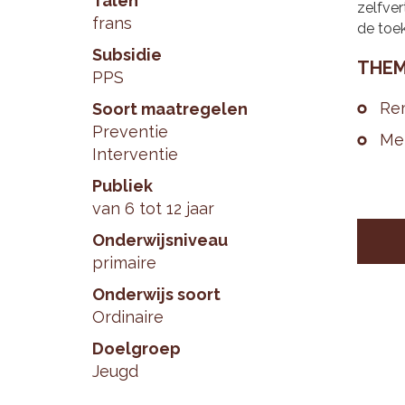
Talen
zelfver
frans
de toe
Subsidie
THE­M
PPS
Re­
Soort maatregelen
Preventie
Men
Interventie
Publiek
van 6 tot 12 jaar
Onderwijsniveau
primaire
Onderwijs soort
Ordinaire
Doelgroep
Jeugd