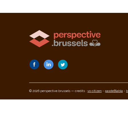
© 2026 perspective.brussels — credits :
vo citizen
-
pasdeBlabla
-
b