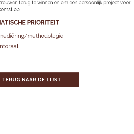
trouwen terug te winnen en om een persoonlijk project voor
komst op
A­TI­SCHE PRI­O­RI­TEIT
me­diëring/me­tho­do­lo­gie
­to­raat
TERUG NAAR DE LIJST