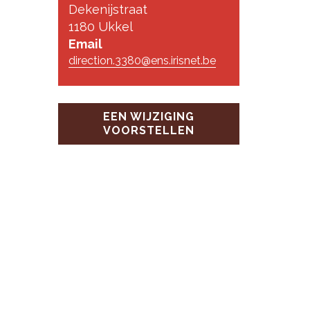
Dekenijstraat
1180 Ukkel
Email
direction.3380@ens.irisnet.be
EEN WIJZIGING
VOORSTELLEN