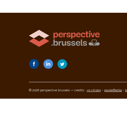
© 2026 perspective.brussels — credits :
vo citizen
-
pasdeBlabla
-
b