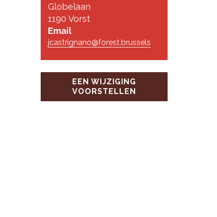
Globelaan
1190 Vorst
Email
jcastrignano@forest.brussels
EEN WIJZIGING
VOORSTELLEN