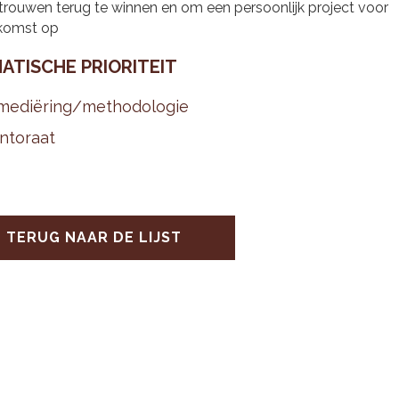
trouwen terug te winnen en om een persoonlijk project voor
komst op
A­TI­SCHE PRI­O­RI­TEIT
me­diëring/me­tho­do­lo­gie
­to­raat
TERUG NAAR DE LIJST