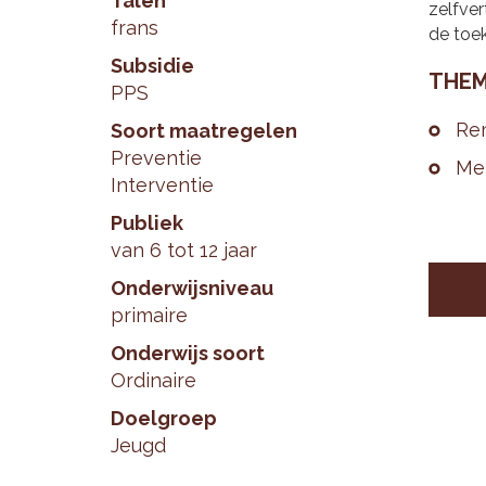
Talen
zelfver
frans
de toe
Subsidie
THE­M
PPS
Re­
Soort maatregelen
Preventie
Men
Interventie
Publiek
van 6 tot 12 jaar
Onderwijsniveau
primaire
Onderwijs soort
Ordinaire
Doelgroep
Jeugd