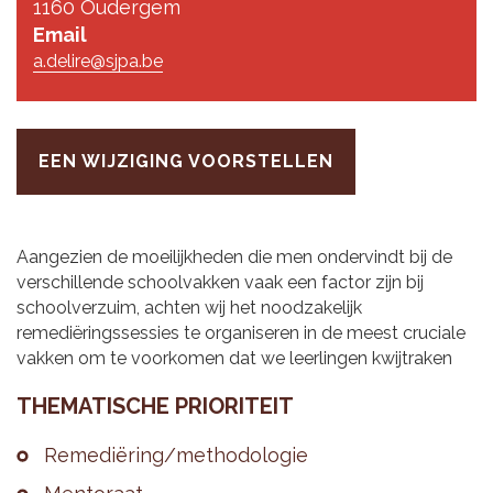
1160 Oudergem
Email
a.delire@sjpa.be
EEN WIJZIGING VOORSTELLEN
Aangezien de moeilijkheden die men ondervindt bij de
verschillende schoolvakken vaak een factor zijn bij
schoolverzuim, achten wij het noodzakelijk
remediëringssessies te organiseren in de meest cruciale
vakken om te voorkomen dat we leerlingen kwijtraken
THE­MA­TI­SCHE PRI­O­RI­TEIT
Re­me­diëring/me­tho­do­lo­gie