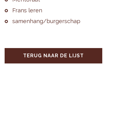
Frans leren
sa­men­hang/bur­ger­schap
TERUG NAAR DE LIJST