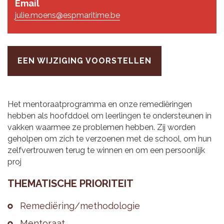
Email
julie.moens@espmaritime.be
EEN WIJZIGING VOORSTELLEN
Het mentoraatprogramma en onze remediëringen
hebben als hoofddoel om leerlingen te ondersteunen in
vakken waarmee ze problemen hebben. Zij worden
geholpen om zich te verzoenen met de school, om hun
zelfvertrouwen terug te winnen en om een persoonlijk
proj
THE­MA­TI­SCHE PRI­O­RI­TEIT
Re­me­diëring/me­tho­do­lo­gie
Men­to­raat