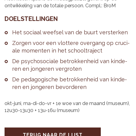
ontwikkeling van de totale persoon. Compl.: BroM
DOEL­STEL­LIN­GEN
Het so­ci­aal weef­sel van de buurt ver­ster­ken
Zor­gen voor een vlot­te­re over­gang op cru­ci­
a­le mo­men­ten in het school­tra­ject
De psy­cho­so­ci­a­le be­trok­ken­heid van kin­de­
ren en jon­ge­ren ver­gro­ten
De pe­da­go­gi­sche be­trok­ken­heid van kin­de­
ren en jon­ge­ren be­vor­de­ren
okt-juni, ma-di-do-vr + 1e woe van de maand (museum),
12u30-13u30 + 13u-16u (museum)
TERUG NAAR DE LIJST