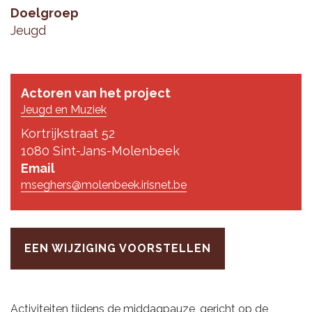
Doelgroep
Jeugd
Actoren van het project
Jeugd en Muziek
Kortrijkstraat 52
1080 Sint-Jans-Molenbeek
Email
mseghers@molenbeek.irisnet.be
EEN WIJZIGING VOORSTELLEN
Activiteiten tijdens de middagpauze, gericht op de