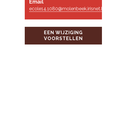
Email
ecole14.1080@molenbeek.irisnet.be
EEN WIJZIGING
VOORSTELLEN