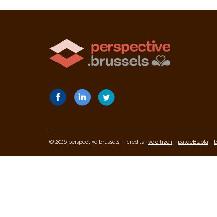
© 2026 perspective.brussels — credits :
vo citizen
-
pasdeBlabla
-
b