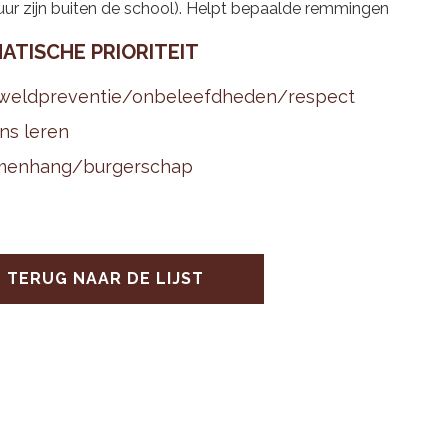
ur zijn buiten de school). Helpt bepaalde remmingen
A­TI­SCHE PRI­O­RI­TEIT
weld­pre­ven­tie/on­be­leefd­he­den/res­pect
ns leren
men­hang/bur­ger­schap
TERUG NAAR DE LIJST