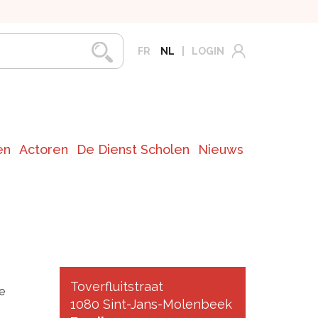
FR
NL
LOGIN
en
Actoren
De Dienst Scholen
Nieuws
Toverfluitstraat
e
1080 Sint-Jans-Molenbeek