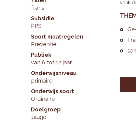
Talen
vaak du
frans
THE­M
Subsidie
PPS
Ge­
Soort maatregelen
Fra
Preventie
sa­
Publiek
van 6 tot 12 jaar
Onderwijsniveau
primaire
Onderwijs soort
Ordinaire
Doelgroep
Jeugd