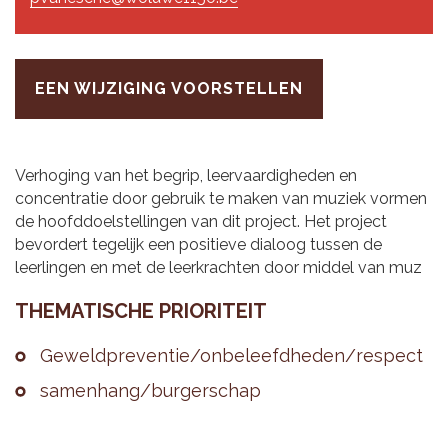
EEN WIJZIGING VOORSTELLEN
Verhoging van het begrip, leervaardigheden en
concentratie door gebruik te maken van muziek vormen
de hoofddoelstellingen van dit project. Het project
bevordert tegelijk een positieve dialoog tussen de
leerlingen en met de leerkrachten door middel van muz
THE­MA­TI­SCHE PRI­O­RI­TEIT
Ge­weld­pre­ven­tie/on­be­leefd­he­den/res­pect
sa­men­hang/bur­ger­schap