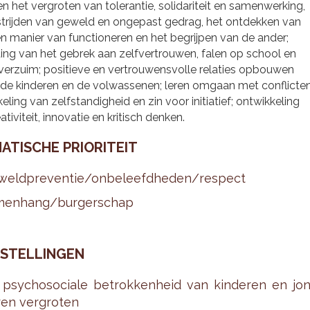
en het vergroten van tolerantie, solidariteit en samenwerking,
strijden van geweld en ongepast gedrag, het ontdekken van
n manier van functioneren en het begrijpen van de ander;
ding van het gebrek aan zelfvertrouwen, falen op school en
verzuim; positieve en vertrouwensvolle relaties opbouwen
 de kinderen en de volwassenen; leren omgaan met conflicten
eling van zelfstandigheid en zin voor initiatief; ontwikkeling
ativiteit, innovatie en kritisch denken.
A­TI­SCHE PRI­O­RI­TEIT
weld­pre­ven­tie/on­be­leefd­he­den/res­pect
men­hang/bur­ger­schap
STEL­LIN­GEN
psy­cho­so­ci­a­le be­trok­ken­heid van kin­de­ren en jo
ren ver­gro­ten