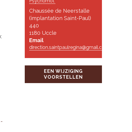
Psychomot'
Chaussée de Neerstalle
(implantation Saint-Paul)
440
1180 Uccle
;
Email
direction.saintpaulregina@gmail.com
EEN WIJZIGING
VOORSTELLEN
n­