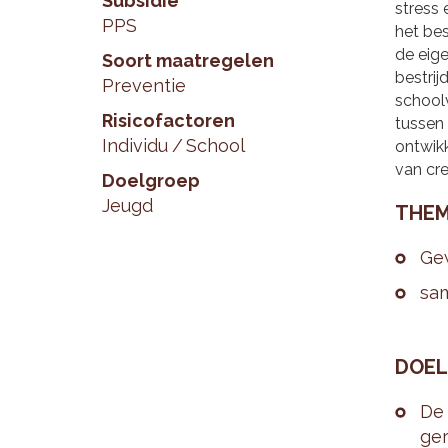
Subsidie
stress 
PPS
het be
de eige
Soort maatregelen
bestrij
Preventie
school
Risicofactoren
tussen
Individu
School
ontwikk
van cre
Doelgroep
Jeugd
THE­M
Ge­
sa­
DOEL­
De 
ge­