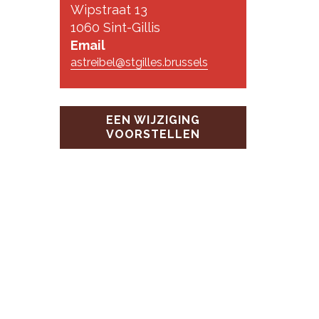
Wipstraat 13
1060 Sint-Gillis
Email
astreibel@stgilles.brussels
EEN WIJZIGING
VOORSTELLEN