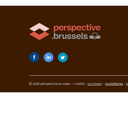
© 2026 perspective.brussels — credits :
vo citizen
-
pasdeBlabla
-
b