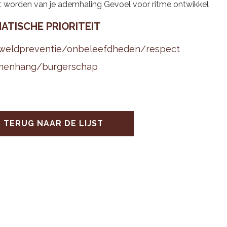
 worden van je ademhaling Gevoel voor ritme ontwikkel
A­TI­SCHE PRI­O­RI­TEIT
weld­pre­ven­tie/on­be­leefd­he­den/res­pect
men­hang/bur­ger­schap
TERUG NAAR DE LIJST