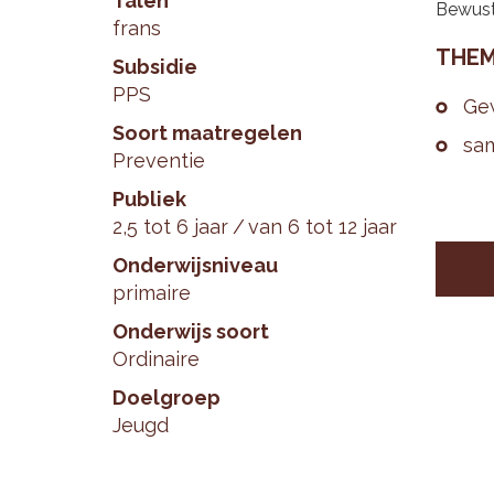
Talen
Bewust
frans
THE­M
Subsidie
PPS
Ge­
Soort maatregelen
sa­
Preventie
Publiek
2,5 tot 6 jaar
van 6 tot 12 jaar
Onderwijsniveau
primaire
Onderwijs soort
Ordinaire
Doelgroep
Jeugd