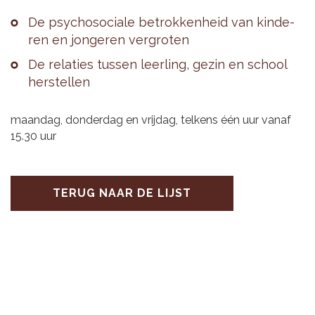
De psy­cho­so­ci­a­le be­trok­ken­heid van kin­de­
ren en jon­ge­ren ver­gro­ten
De re­la­ties tus­sen leer­ling, gezin en school
her­stel­len
maandag, donderdag en vrijdag, telkens één uur vanaf
15.30 uur
TERUG NAAR DE LIJST