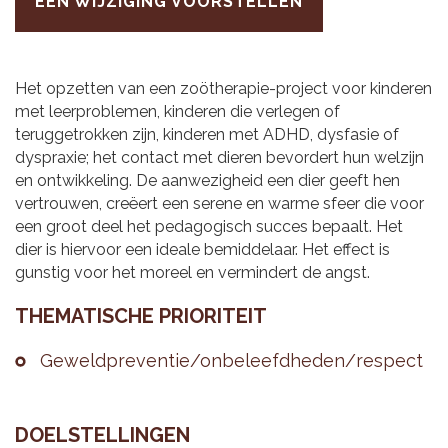
EEN WIJZIGING VOORSTELLEN
Het opzetten van een zoötherapie-project voor kinderen
met leerproblemen, kinderen die verlegen of
teruggetrokken zijn, kinderen met ADHD, dysfasie of
dyspraxie; het contact met dieren bevordert hun welzijn
en ontwikkeling. De aanwezigheid een dier geeft hen
vertrouwen, creëert een serene en warme sfeer die voor
een groot deel het pedagogisch succes bepaalt. Het
dier is hiervoor een ideale bemiddelaar. Het effect is
gunstig voor het moreel en vermindert de angst.
THE­MA­TI­SCHE PRI­O­RI­TEIT
Ge­weld­pre­ven­tie/on­be­leefd­he­den/res­pect
DOEL­STEL­LIN­GEN