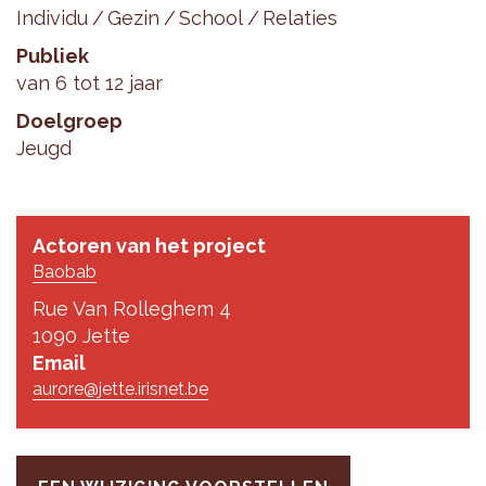
Individu
Gezin
School
Relaties
Publiek
van 6 tot 12 jaar
Doelgroep
Jeugd
Actoren van het project
Baobab
Rue Van Rolleghem 4
1090 Jette
Email
aurore@jette.irisnet.be