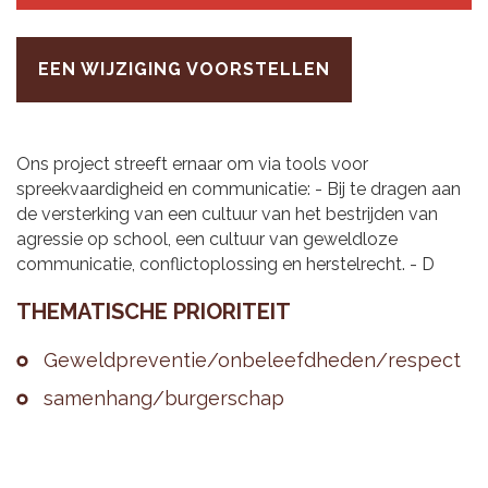
EEN WIJZIGING VOORSTELLEN
Ons project streeft ernaar om via tools voor
spreekvaardigheid en communicatie: - Bij te dragen aan
de versterking van een cultuur van het bestrijden van
agressie op school, een cultuur van geweldloze
communicatie, conflictoplossing en herstelrecht. - D
THE­MA­TI­SCHE PRI­O­RI­TEIT
Ge­weld­pre­ven­tie/on­be­leefd­he­den/res­pect
sa­men­hang/bur­ger­schap