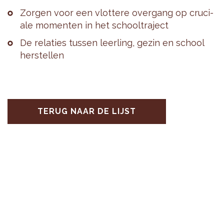
Zor­gen voor een vlot­te­re over­gang op cru­ci­
a­le mo­men­ten in het school­tra­ject
De re­la­ties tus­sen leer­ling, gezin en school
her­stel­len
TERUG NAAR DE LIJST