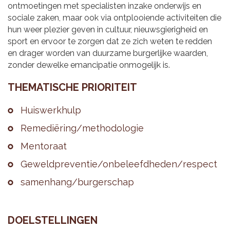
ontmoetingen met specialisten inzake onderwijs en
sociale zaken, maar ook via ontplooiende activiteiten die
hun weer plezier geven in cultuur, nieuwsgierigheid en
sport en ervoor te zorgen dat ze zich weten te redden
en drager worden van duurzame burgerlijke waarden,
zonder dewelke emancipatie onmogelijk is.
THE­MA­TI­SCHE PRI­O­RI­TEIT
Huis­werk­hulp
Re­me­diëring/me­tho­do­lo­gie
Men­to­raat
Ge­weld­pre­ven­tie/on­be­leefd­he­den/res­pect
sa­men­hang/bur­ger­schap
DOEL­STEL­LIN­GEN