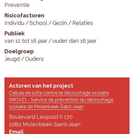
Preventie
Risicofactoren
Individu
School
Gezin
Relaties
Publiek
van 12 tot 16 jaar
ouder dan 16 jaar
Doelgroep
Jeugd
Ouders
Actoren van het project
Cellule de lutte contre le décrochage scolaire
(MOVE) - Service de prévention du décrochage
scolaire de Molenbeek-Saint-Jean
Boulevard Léopold II 170
1080 Molenbeek-Saint-Jean
Email