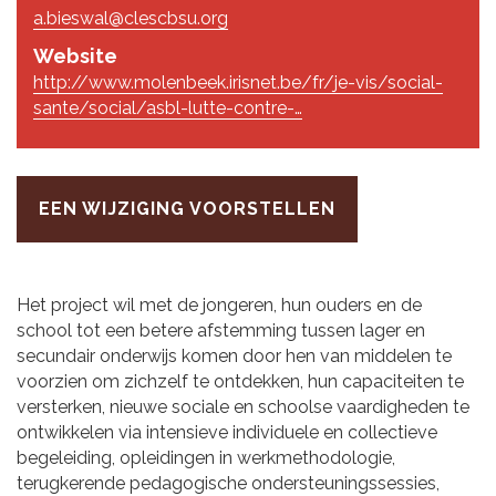
a.bieswal@clescbsu.org
Website
http://www.molenbeek.irisnet.be/fr/je-vis/social-
sante/social/asbl-lutte-contre-…
EEN WIJZIGING VOORSTELLEN
Het project wil met de jongeren, hun ouders en de
school tot een betere afstemming tussen lager en
secundair onderwijs komen door hen van middelen te
voorzien om zichzelf te ontdekken, hun capaciteiten te
versterken, nieuwe sociale en schoolse vaardigheden te
ontwikkelen via intensieve individuele en collectieve
begeleiding, opleidingen in werkmethodologie,
terugkerende pedagogische ondersteuningssessies,