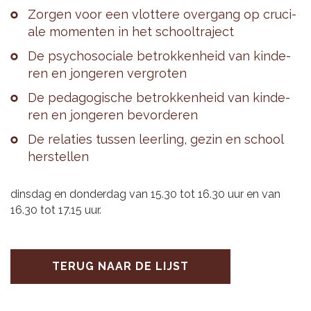
Zor­gen voor een vlot­te­re over­gang op cru­ci­
a­le mo­men­ten in het school­tra­ject
De psy­cho­so­ci­a­le be­trok­ken­heid van kin­de­
ren en jon­ge­ren ver­gro­ten
De pe­da­go­gi­sche be­trok­ken­heid van kin­de­
ren en jon­ge­ren be­vor­de­ren
De re­la­ties tus­sen leer­ling, gezin en school
her­stel­len
dinsdag en donderdag van 15.30 tot 16.30 uur en van
16.30 tot 17.15 uur.
TERUG NAAR DE LIJST