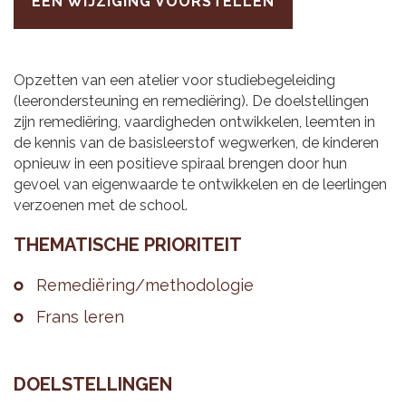
EEN WIJZIGING VOORSTELLEN
Opzetten van een atelier voor studiebegeleiding
(leerondersteuning en remediëring). De doelstellingen
zijn remediëring, vaardigheden ontwikkelen, leemten in
de kennis van de basisleerstof wegwerken, de kinderen
opnieuw in een positieve spiraal brengen door hun
gevoel van eigenwaarde te ontwikkelen en de leerlingen
verzoenen met de school.
THE­MA­TI­SCHE PRI­O­RI­TEIT
Re­me­diëring/me­tho­do­lo­gie
Frans leren
DOEL­STEL­LIN­GEN