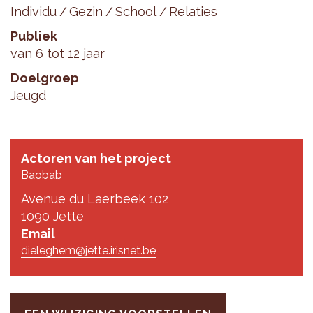
Individu
Gezin
School
Relaties
Publiek
van 6 tot 12 jaar
Doelgroep
Jeugd
Actoren van het project
Baobab
Avenue du Laerbeek 102
1090 Jette
Email
dieleghem@jette.irisnet.be