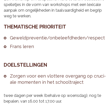
spelletjes in de vorm van workshops met een lexicale
aanpak om ongelijkheden in taalvaardigheid en begrip
weg te werken.
THE­MA­TI­SCHE PRI­O­RI­TEIT
Ge­weld­pre­ven­tie/on­be­leefd­he­den/res­pect
Frans leren
DOEL­STEL­LIN­GEN
Zor­gen voor een vlot­te­re over­gang op cru­ci­
a­le mo­men­ten in het school­tra­ject
twee dagen per week (behalve op woensdag), nog te
bepalen, van 16.00 tot 17.00 uur.