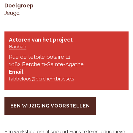
Doelgroep
Jeugd
Actoren van het project
Baobab
Rue de l'étoile polaire 11
1082 Berchem-Sainte-Agathe
Email
fabbeloos@berchem.brussels
EEN WIJZIGING VOORSTELLEN
Een workshop om al spelend Frans te leren: educatieve