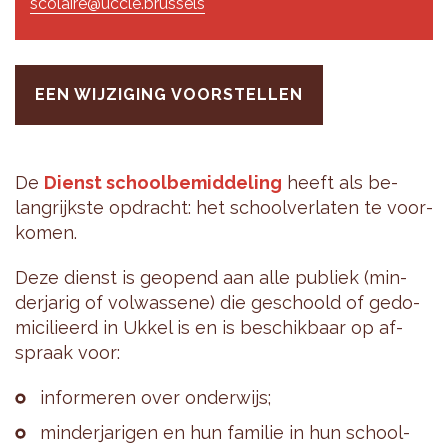
scolaire@uccle.brussels
EEN WIJZIGING VOORSTELLEN
De
Dienst school­be­mid­de­ling
heeft als be­
lang­rijk­ste op­dracht: het school­ver­la­ten te voor­
ko­men.
Deze dienst is ge­o­pend aan alle pu­bliek (min­
der­ja­rig of vol­was­se­ne) die ge­schoold of ge­do­
mi­ci­li­eerd in Ukkel is en is be­schik­baar op af­
spraak voor:
in­for­me­ren over on­der­wijs;
min­der­ja­ri­gen en hun fa­mi­lie in hun school­