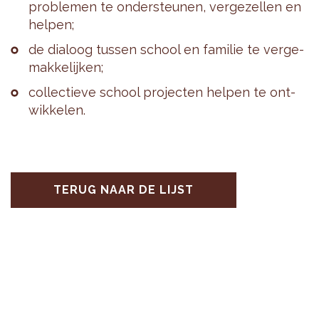
pro­ble­men te on­der­steu­nen, ver­ge­zel­len en
hel­pen;
de dia­loog tus­sen school en fa­mi­lie te ver­ge­
mak­ke­lij­ken;
col­lec­tie­ve school pro­jec­ten hel­pen te ont­
wik­ke­len.
TERUG NAAR DE LIJST