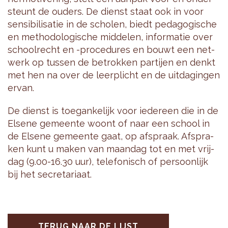
steunt de ou­ders. De dienst staat ook in voor
sen­si­bi­li­sa­tie in de scho­len, biedt pe­da­go­gi­sche
en me­tho­do­lo­gi­sche mid­de­len, in­for­ma­tie over
school­recht en -pro­ce­du­res en bouwt een net­
werk op tus­sen de be­trok­ken par­tij­en en denkt
met hen na over de leer­plicht en de uit­da­gin­gen
ervan.
De dienst is toe­gan­ke­lijk voor ie­der­een die in de
El­s­e­ne ge­meen­te woont of naar een school in
de El­s­e­ne ge­meen­te gaat, op af­spraak. Af­spra­
ken kunt u maken van maan­dag tot en met vrij­
dag (9.00-16.30 uur), te­le­fo­nisch of per­soon­lijk
bij het se­cre­ta­ri­aat.
TERUG NAAR DE LIJST