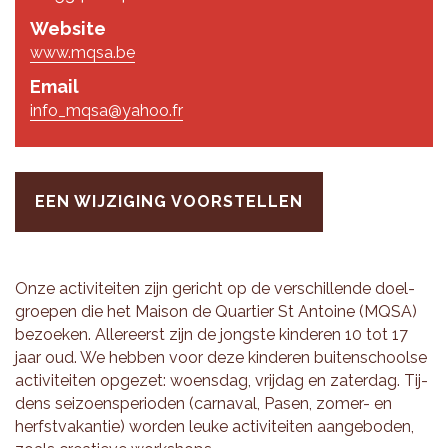
Website
www.mqsa.be
Email
info_mqsa@yahoo.fr
EEN WIJZIGING VOORSTELLEN
Onze ac­ti­vi­tei­ten zijn ge­richt op de ver­schil­len­de doel­
groe­pen die het Mai­son de Quar­tier St An­toi­ne (MQSA)
be­zoe­ken. Al­ler­eerst zijn de jong­ste kin­de­ren 10 tot 17
jaar oud. We heb­ben voor deze kin­de­ren bui­ten­school­se
ac­ti­vi­tei­ten op­ge­zet: woens­dag, vrij­dag en za­ter­dag. Tij­
dens sei­zoens­pe­ri­o­den (car­na­val, Pasen, zomer- en
herfst­va­kan­tie) wor­den leuke ac­ti­vi­tei­ten aan­ge­bo­den,