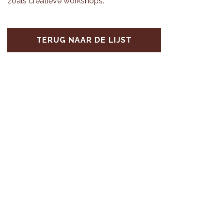
zoals cre­a­tie­ve work­shops.
TERUG NAAR DE LIJST