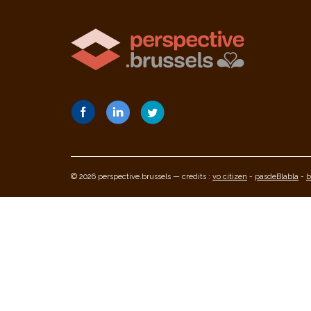
© 2026 perspective.brussels — credits :
vo citizen
-
pasdeBlabla
-
b