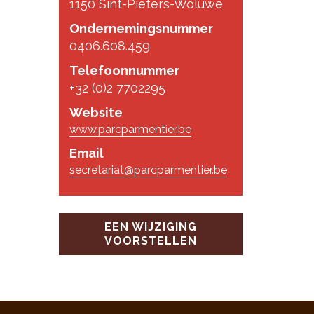
1150 Sint-Pieters-Woluwe
Ondernemingsnummer
0406.608.459
Telefoonnummer
+32 (0)2 7702295
Website
www.parcparmentier.be
Email
secretariat@parcparmentier.be
EEN WIJZIGING
VOORSTELLEN