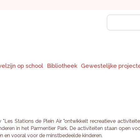
welzijn op school
Bibliotheek
Gewestelijke project
Les Sta­ti­ons de Plein Air "ont­wik­kelt re­cre­a­tie­ve ac­ti­vi­tei­t
­de­ren in het Par­men­tier Park. De ac­ti­vi­tei­ten staan open vo
en en voor­al voor de minst­be­deel­de kin­de­ren.