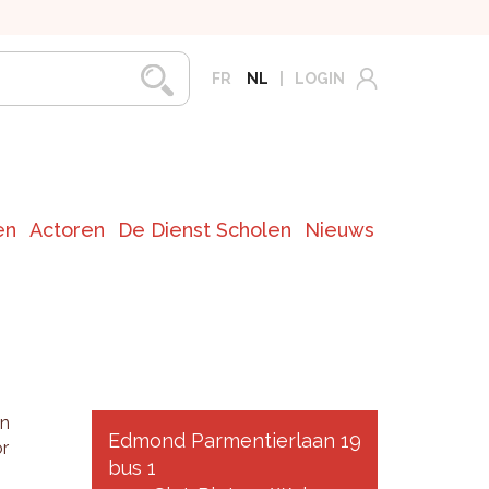
FR
NL
LOGIN
en
Actoren
De Dienst Scholen
Nieuws
en
Edmond Parmentierlaan 19
or
bus 1