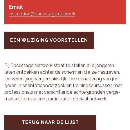
Email
inscription@backstage.network
EEN WIJZIGING VOORSTELLEN
Bij Back­sta­ge.Net­work staat te stel­len alle jon­ge­ren
laten ont­dek­ken ach­ter de scher­men die ze na­stre­ven.
De ver­e­ni­ging ver­ge­mak­ke­lijkt de toe­na­de­ring van jon­
ge­ren in oriënta­tie­on­der­zoek en trai­nings­cur­sus­sen met
pro­fes­si­o­nals met ver­schil­len­de ach­ter­gron­den ver­ge­
mak­ke­lij­ken via een par­ti­ci­pa­tief so­ci­aal net­werk.
TERUG NAAR DE LIJST