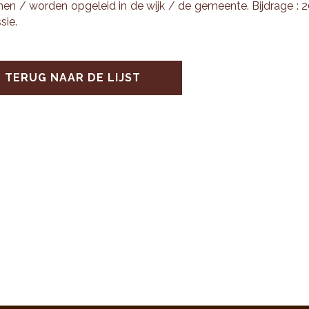
en / wor­den op­ge­leid in de wijk / de ge­meen­te. Bij­dra­ge : 
sie.
TERUG NAAR DE LIJST