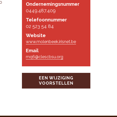
20
Ondernemingsnummer
0449.487.409
Telefoonnummer
02 523 54 84
Website
www.molenbeek.irisnet.be
Email
mq6@clescbsu.org
EEN WIJZIGING
VOORSTELLEN