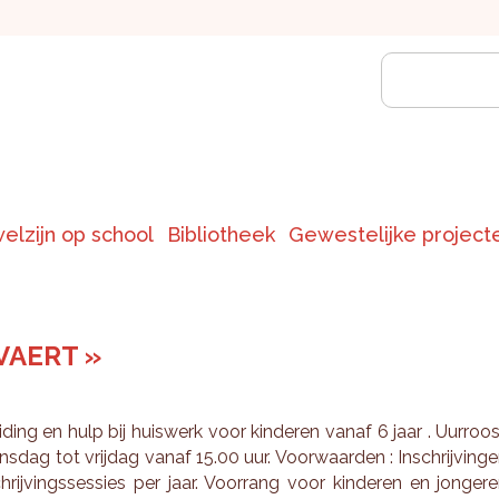
welzijn op school
Bibliotheek
Gewestelijke project
VAERT »
i­ding en hulp bij huis­werk voor kin­de­ren vanaf 6 jaar . Uur­roo
ins­dag tot vrij­dag vanaf 15.00 uur. Voor­waar­den : In­schrij­vin­g
chrij­vings­ses­sies per jaar. Voor­rang voor kin­de­ren en jon­ge­r