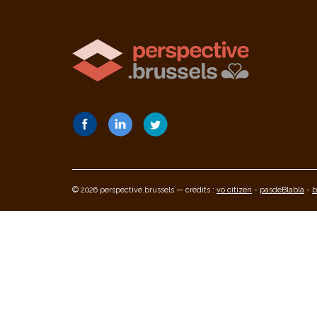
© 2026 perspective.brussels — credits :
vo citizen
-
pasdeBlabla
-
b