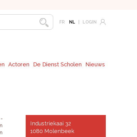
FR
NL
LOGIN
en
Actoren
De Dienst Scholen
Nieuws
s­
Industriekaai 32
en
1080 Molenbeek
en