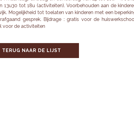
 13u30 tot 18u (ac­ti­vi­tei­ten). Voor­be­hou­den aan de kin­de­r
ijk. Mo­ge­lijk­heid tot toe­la­ten van kin­de­ren met een be­per­ki
­af­gaand ge­sprek. Bij­dra­ge : gra­tis voor de huis­werk­schoo
el voor de ac­ti­vi­tei­ten
TERUG NAAR DE LIJST