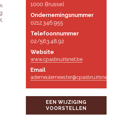
1000 Brussel
en
ng
Ondernemingsnummer
l,
0212.346.955
Telefoonnummer
02/563.48.92
Website
www.cpasbru.irisnet.be
Email
ademeulemeester@cpasbru.irisnet.be
EEN WIJZIGING
VOORSTELLEN