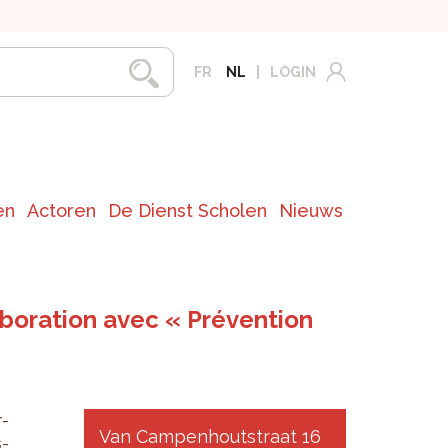
FR
NL
LOGIN
en
Actoren
De Dienst Scholen
Nieuws
aboration avec « Prévention
r­
Van Campenhoutstraat 16
s­