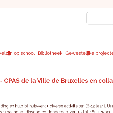
welzijn op school
Bibliotheek
Gewestelijke project
- CPAS de la Ville de Bruxelles en coll
i­ding en hulp bij huis­werk + di­ver­se ac­ti­vi­tei­ten (6-12 jaar ). Uu
rs : maan­dag, dins­dag en don­der­dag van 15 tot 18u + woen