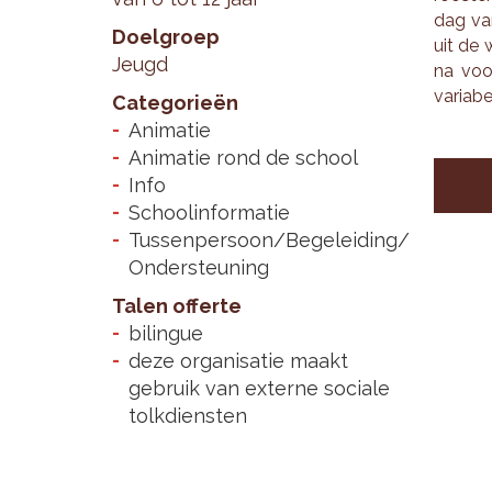
dag van
Doelgroep
uit de w
Jeugd
na voor
va­ri­a­b
Categorieën
Animatie
Animatie rond de school
Info
Schoolinformatie
Tussenpersoon/Begeleiding/
Ondersteuning
Talen offerte
bilingue
deze organisatie maakt
gebruik van externe sociale
tolkdiensten