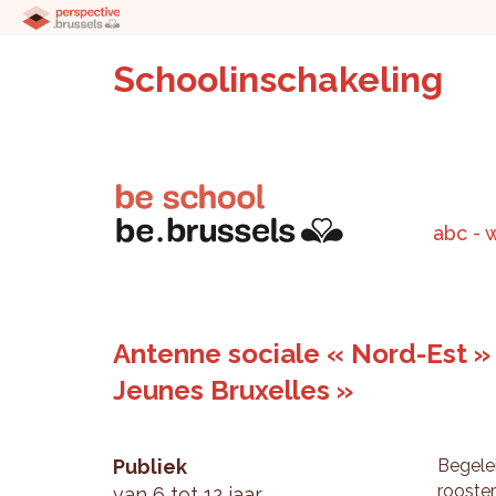
Schoolinschakeling
abc - 
Antenne sociale « Nord-Est » 
Jeunes Bruxelles »
Publiek
Be­ge­le
roos­te
van 6 tot 12 jaar