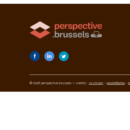
© 2026 perspective.brussels — credits :
vo citizen
-
pasdeBlabla
-
b