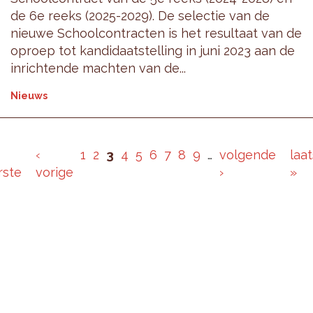
de 6e reeks (2025-2029). De selectie van de
nieuwe Schoolcontracten is het resultaat van de
oproep tot kandidaatstelling in juni 2023 aan de
inrichtende machten van de...
Nieuws
‹
1
2
3
4
5
6
7
8
9
…
volgende
laa
rste
vorige
›
»