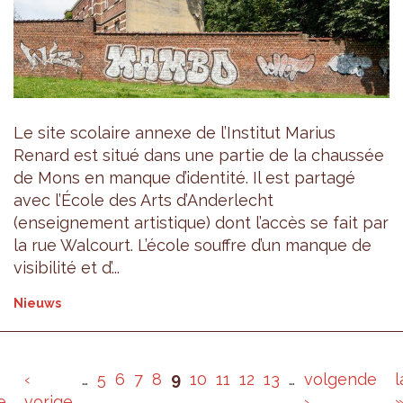
Le site scolaire annexe de l’Institut Marius
Renard est situé dans une partie de la chaussée
de Mons en manque d’identité. Il est partagé
avec l’École des Arts d’Anderlecht
(enseignement artistique) dont l’accès se fait par
la rue Walcourt. L’école souffre d’un manque de
visibilité et d’...
Nieuws
‹
…
5
6
7
8
9
10
11
12
13
…
volgende
l
e
vorige
›