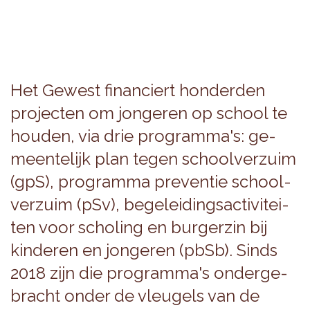
Het Ge­west fi­nan­ciert hon­der­den
pro­jec­ten om jon­ge­ren op school te
hou­den, via drie pro­gram­ma's: ge­
meen­te­lijk plan tegen school­ver­zuim
(gpS), pro­gram­ma pre­ven­tie school­
ver­zuim (pSv), be­ge­lei­dings­ac­ti­vi­tei­
ten voor scho­ling en bur­ger­zin bij
kin­de­ren en jon­ge­ren (pbSb). Sinds
2018 zijn die pro­gram­ma's on­der­ge­
bracht onder de vleu­gels van de