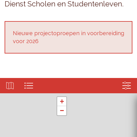
Dienst Scho­len en Stu­den­ten­le­ven.
Nieu­we pro­jec­top­roe­pen in voor­be­rei­ding
voor 2026
+
−