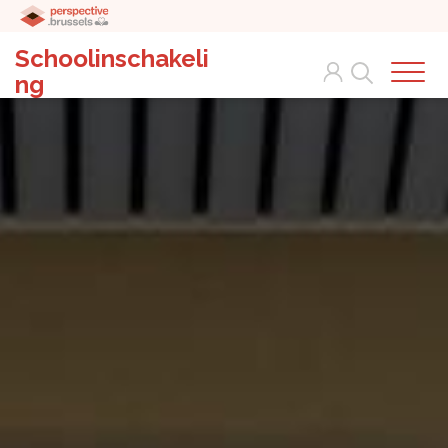
Schoolinschakeli
Search
ng