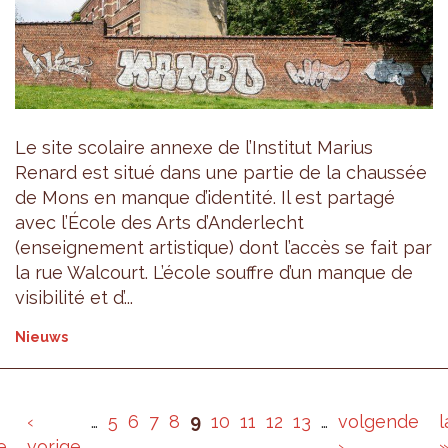
Le site scolaire annexe de l’Institut Marius
Renard est situé dans une partie de la chaussée
de Mons en manque d’identité. Il est partagé
avec l’École des Arts d’Anderlecht
(enseignement artistique) dont l’accès se fait par
la rue Walcourt. L’école souffre d’un manque de
visibilité et d’...
Nieuws
‹
…
5
6
7
8
9
10
11
12
13
…
volgende
l
e
vorige
›