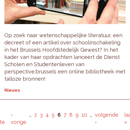
Op zoek naar wetenschappelijke literatuur, een
decreet of een artikel over schoolinschakeling
in het Brussels Hoofdstedelijk Gewest? In het
kader van haar opdrachten lanceert de Dienst
Scholen en Studentenleven van
perspective.brussels een online bibliotheek met
talloze bronnen!
Nieuws
‹
…
2
3
4
5
6
7
8
9
10
…
volgende
la
te
vorige
›
»