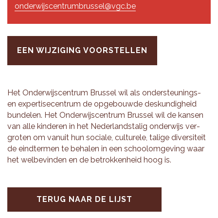
onderwijscentrumbrussel@vgc.be
EEN WIJZIGING VOORSTELLEN
Het On­der­wijs­cen­trum Brus­sel wil als on­der­steu­nings-
en ex­per­ti­se­cen­trum de op­ge­bouw­de des­kun­dig­heid
bun­de­len. Het On­der­wijs­cen­trum Brus­sel wil de kan­sen
van alle kin­de­ren in het Ne­der­lands­ta­lig on­der­wijs ver­
gro­ten om van­uit hun so­ci­a­le, cul­tu­re­le, ta­li­ge di­ver­si­teit
de eind­ter­men te be­ha­len in een schoolom­ge­ving waar
het wel­be­vin­den en de be­trok­ken­heid hoog is.
TERUG NAAR DE LIJST