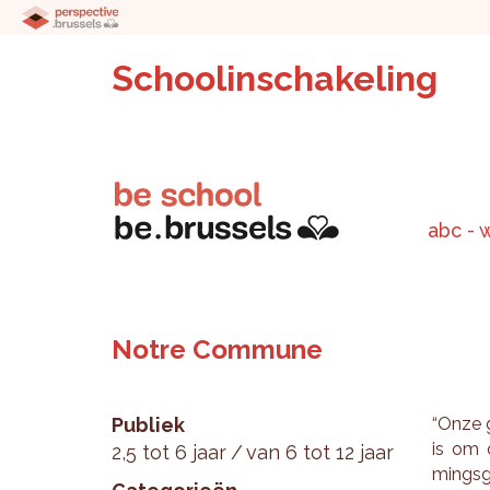
Schoolinschakeling
abc - 
Notre Commune
Publiek
“Onze g
is om d
2,5 tot 6 jaar
van 6 tot 12 jaar
mings­g