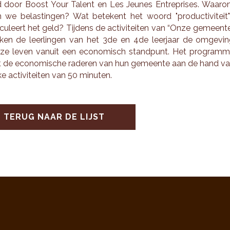
d door Boost Your Ta­lent en Les Jeu­nes En­tre­pri­ses. Waar­
en we be­las­tin­gen? Wat be­te­kent het woord "pro­duc­ti­vi­teit
cu­leert het geld? Tij­dens de ac­ti­vi­tei­ten van “Onze ge­meen­t
­ken de leer­lin­gen van het 3de en 4de leer­jaar de om­ge­vi
 ze leven van­uit een eco­no­misch stand­punt. Het pro­gram­
t de eco­no­mi­sche ra­de­ren van hun ge­meen­te aan de hand v
ke ac­ti­vi­tei­ten van 50 mi­nu­ten.
TERUG NAAR DE LIJST