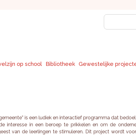
welzijn op school
Bibliotheek
Gewestelijke project
e­meen­te” is een lu­diek en in­ter­ac­tief pro­gram­ma dat be­doe
e in­te­res­se in een be­roep te prik­ke­len en om de on­der­n
eest van de leer­lin­gen te sti­mu­le­ren. Dit pro­ject wordt voo