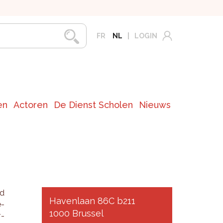
FR
NL
LOGIN
en
Actoren
De Dienst Scholen
Nieuws
ld
Havenlaan 86C b211
e­
1000 Brussel
r­