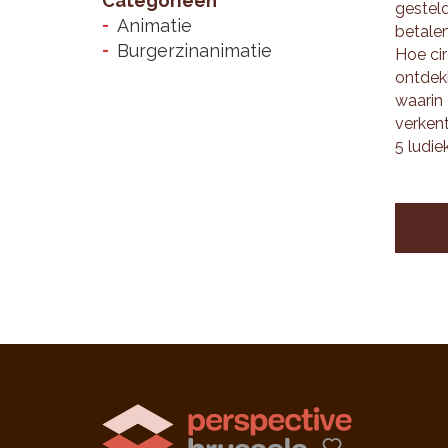
Categorieën
ge­stel
Animatie
be­ta­l
Burgerzinanimatie
Hoe cir­
ont­dek
waar­in
ver­ken
5 lu­die­