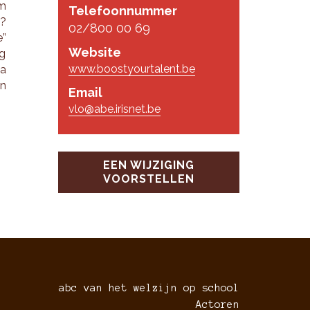
om
Telefoonnummer
"?
02/800 00 69
e”
Website
ng
www.boostyourtalent.be
ma
an
Email
vlo@abe.irisnet.be
EEN WIJZIGING
VOORSTELLEN
abc van het welzijn op school
Actoren