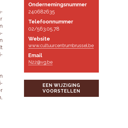
Ondernemingsnummer
m­
240682635
r
Telefoonnummer
an
02/563.05.78
a­
Website
en
www.cultuurcentrumbrussel.be
dt
i­
Email
N22@vg.be
an
i­
EEN WIJZIGING
r
VOORSTELLEN
n,