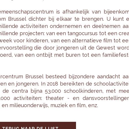
­meen­schaps­cen­trum is af­han­ke­lijk van bij­een­ko
m Brus­sel dich­ter bij el­kaar te bren­gen. U kunt e
hil­len­de ac­ti­vi­tei­ten on­der­ne­men en deel­ne­men a
hil­len­de pro­jec­ten: van een tango­cur­sus tot een cre­
 week voor kin­de­ren, van een al­ter­na­tie­ve film tot e
ter­voor­stel­ling die door jon­ge­ren uit de Ge­west wor
­voerd, van een ont­bijt met buren tot een fa­mi­lie­fes­t
ur­cen­trum Brus­sel be­steed bij­zon­de­re aan­dacht a
ren en jon­ge­ren. In 2018 be­reik­ten de school­ac­ti­vi­te
 de cen­tra bijna 53.000 school­kin­de­ren, met mee
000 ac­ti­vi­tei­ten: the­a­ter - en dans­voor­stel­lin­ge
en mi­li­eu­on­der­wijs, mu­ziek en film, enz.
TERUG NAAR DE LIJST