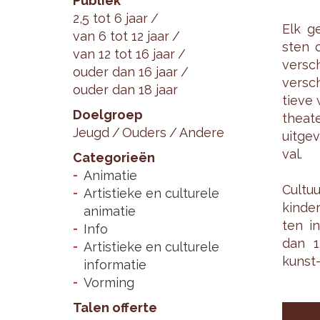
Publiek
2,5 tot 6 jaar
Elk ge
van 6 tot 12 jaar
sten o
van 12 tot 16 jaar
ver­sc
ouder dan 16 jaar
ver­sc
ouder dan 18 jaar
tie­ve
Doelgroep
the­a­
Jeugd
Ouders
Andere
uit­ge
val.
Categorieën
Animatie
Cul­tu
Artistieke en culturele
kin­de­
animatie
ten in
Info
dan 1.
Artistieke en culturele
kunst- 
informatie
Vorming
Talen offerte