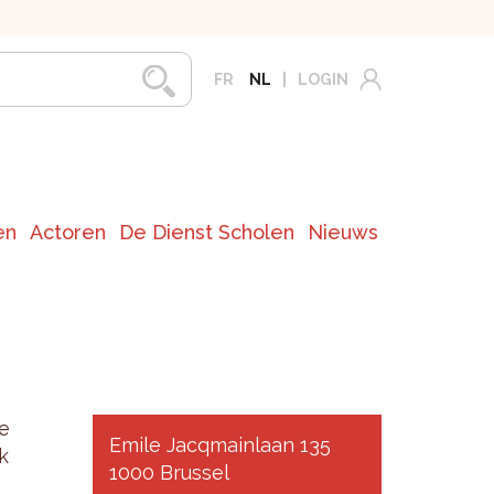
FR
NL
LOGIN
en
Actoren
De Dienst Scholen
Nieuws
se
Emile Jacqmainlaan 135
k
1000 Brussel