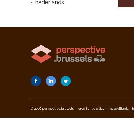
nederlands
© 2026 perspective.brussels — credits :
vo citizen
-
pasdeBlabla
-
b