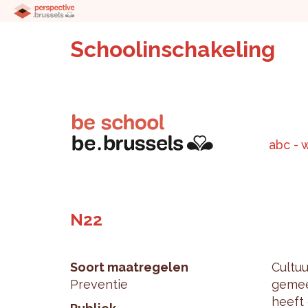
Schoolinschakeling
abc - 
N22
Soort maatregelen
Cul­tu
Preventie
ge­mee
heeft 