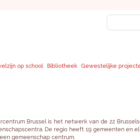
welzijn op school
Bibliotheek
Gewestelijke project
ur­cen­trum Brus­sel is het net­werk van de 22 Brus­sel­
n­schaps­cen­tra. De regio heeft 19 ge­meen­ten en el
een ge­meen­schap cen­trum.