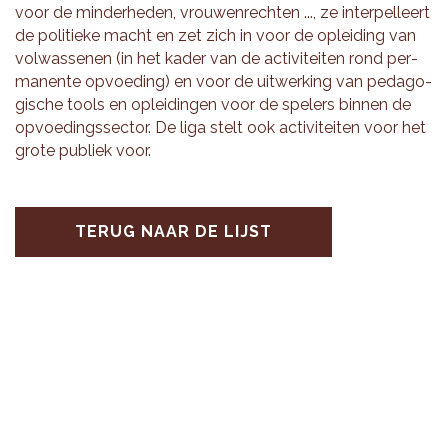
voor de min­der­he­den, vrou­wen­rech­ten ..., ze in­ter­pel­leert
de po­li­tie­ke macht en zet zich in voor de op­lei­ding van
vol­was­se­nen (in het kader van de ac­ti­vi­tei­ten rond per­
ma­nen­te op­voe­ding) en voor de uit­wer­king van pe­da­go­
gi­sche tools en op­lei­din­gen voor de spe­lers bin­nen de
op­voe­dings­sec­tor. De liga stelt ook ac­ti­vi­tei­ten voor het
grote pu­bliek voor.
TERUG NAAR DE LIJST