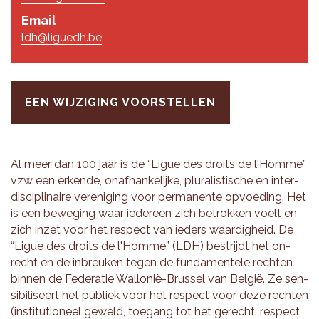
Email
ldh@liguedh.be
EEN WIJZIGING VOORSTELLEN
Al meer dan 100 jaar is de “Ligue des droits de l'Homme”
vzw een er­ken­de, on­af­han­ke­lij­ke, plu­ra­lis­ti­sche en in­ter­
dis­ci­pli­nai­re ver­e­ni­ging voor per­ma­nen­te op­voe­ding. Het
is een be­we­ging waar ie­der­een zich be­trok­ken voelt en
zich inzet voor het res­pect van ie­ders waar­dig­heid. De
“Ligue des droits de l'Homme” (LDH) be­strijdt het on­
recht en de in­breu­ken tegen de fun­da­men­te­le rech­ten
bin­nen de Fe­de­ra­tie Wal­lo­nië-Brus­sel van België. Ze sen­
si­bi­li­seert het pu­bliek voor het res­pect voor deze rech­ten
(in­sti­tu­ti­o­neel ge­weld, toe­gang tot het ge­recht, res­pect