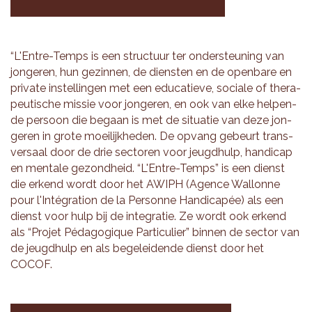
“L'Entre-Temps is een struc­tuur ter on­der­steu­ning van
jon­ge­ren, hun ge­zin­nen, de dien­sten en de open­ba­re en
pri­va­te in­stel­lin­gen met een edu­ca­tie­ve, so­ci­a­le of the­ra­
peu­ti­sche mis­sie voor jon­ge­ren, en ook van elke hel­pen­
de per­soon die be­gaan is met de si­tu­a­tie van deze jon­
ge­ren in grote moei­lijk­he­den. De op­vang ge­beurt trans­
ver­saal door de drie sec­to­ren voor jeugd­hulp, han­di­cap
en men­ta­le ge­zond­heid. “L'Entre-Temps” is een dienst
die er­kend wordt door het AWIPH (Agen­ce Wal­lon­ne
pour l'Intégra­ti­on de la Per­son­ne Han­di­capée) als een
dienst voor hulp bij de in­te­gra­tie. Ze wordt ook er­kend
als “Pro­jet Péda­go­gi­que Par­ti­cu­lier” bin­nen de sec­tor van
de jeugd­hulp en als be­ge­lei­den­de dienst door het
COCOF.