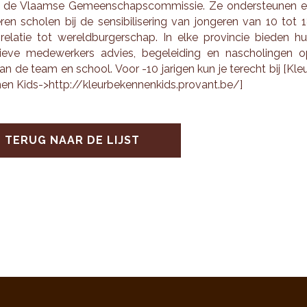
 de Vlaam­se Ge­meen­schaps­com­mis­sie. Ze on­der­steu­nen 
e­ren scho­len bij de sen­si­bi­li­se­ring van jon­ge­ren van 10 tot 
 re­la­tie tot we­reld­bur­ger­schap. In elke pro­vin­cie bie­den h
tie­ve me­de­wer­kers ad­vies, be­ge­lei­ding en na­scho­lin­gen 
n de team en school. Voor -10 ja­ri­gen kun je te­recht bij [Kle
en Kids->http://​kle​urbe​kenn​enki​ds.​provant.​be/]
TERUG NAAR DE LIJST