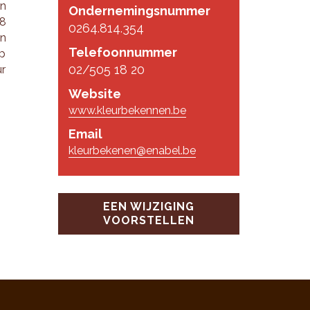
en
Ondernemingsnummer
18
0264.814.354
un
Telefoonnummer
op
02/505 18 20
ur
Website
www.kleurbekennen.be
Email
kleurbekenen@enabel.be
EEN WIJZIGING
VOORSTELLEN