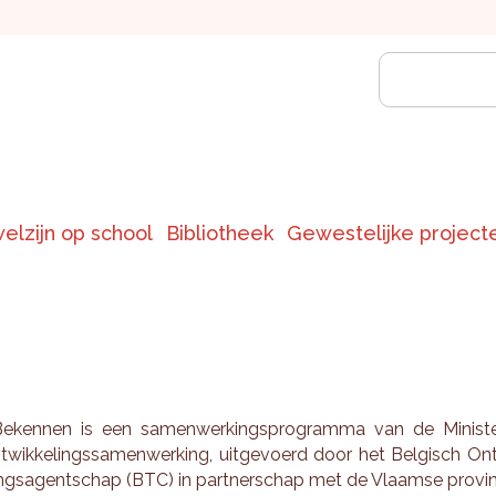
welzijn op school
Bibliotheek
Gewestelijke project
e­ken­nen is een sa­men­wer­kings­pro­gram­ma van de Mi­nis­t
­wik­ke­lings­sa­men­wer­king, uit­ge­voerd door het Bel­gisch On
lings­agent­schap (BTC) in part­ner­schap met de Vlaam­se pro­vi