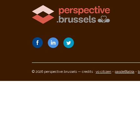
© 2026 perspective.brussels — credits :
vo citizen
-
pasdeBlabla
-
b