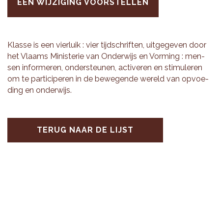
EEN WIJZIGING VOORSTELLEN
Klas­se is een vier­luik : vier tijd­schrif­ten, uit­ge­ge­ven door
het Vlaams Mi­nis­te­rie van On­der­wijs en Vor­ming : men­
sen in­for­me­ren, on­der­steu­nen, ac­ti­ve­ren en sti­mu­le­ren
om te par­ti­ci­pe­ren in de be­we­gen­de we­reld van op­voe­
ding en on­der­wijs.
TERUG NAAR DE LIJST